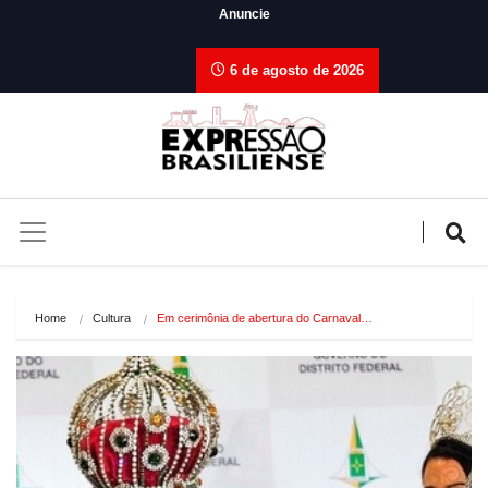
Anuncie
6 de agosto de 2026
Home
Cultura
Em cerimônia de abertura do Carnaval…