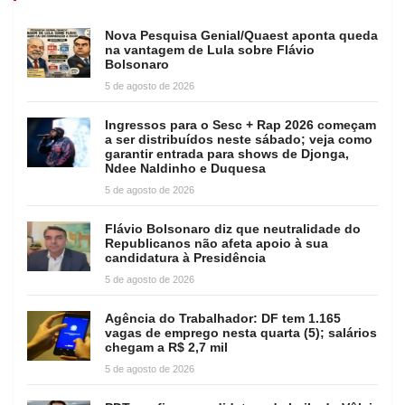
Nova Pesquisa Genial/Quaest aponta queda
na vantagem de Lula sobre Flávio
Bolsonaro
5 de agosto de 2026
Ingressos para o Sesc + Rap 2026 começam
a ser distribuídos neste sábado; veja como
garantir entrada para shows de Djonga,
Ndee Naldinho e Duquesa
5 de agosto de 2026
Flávio Bolsonaro diz que neutralidade do
Republicanos não afeta apoio à sua
candidatura à Presidência
5 de agosto de 2026
Agência do Trabalhador: DF tem 1.165
vagas de emprego nesta quarta (5); salários
chegam a R$ 2,7 mil
5 de agosto de 2026