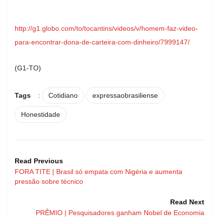
http://g1.globo.com/to/tocantins/videos/v/homem-faz-video-
para-encontrar-dona-de-carteira-com-dinheiro/7999147/
(G1-TO)
Tags
:
Cotidiano
expressaobrasiliense
Honestidade
Read Previous
FORA TITE | Brasil só empata com Nigéria e aumenta
pressão sobre técnico
Read Next
PRÊMIO | Pesquisadores ganham Nobel de Economia