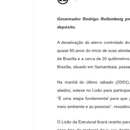
Governador Rodrigo Rollemberg pr
depósito.
A desativação do aterro controlado d
quase 60 anos do início de suas ativi
de Brasília e a cerca de 20 quilômetros 
Brasília, situado em Samambaia, passar 
Na manhã do último sábado (20/01)
aliados, esteve no Lixão para particip
“É uma etapa fundamental para que 
meio ambiente e as pessoas”, ressalto
O Lixão da Estrutural ficará restrito pa
esse tipo de material deve ser desti