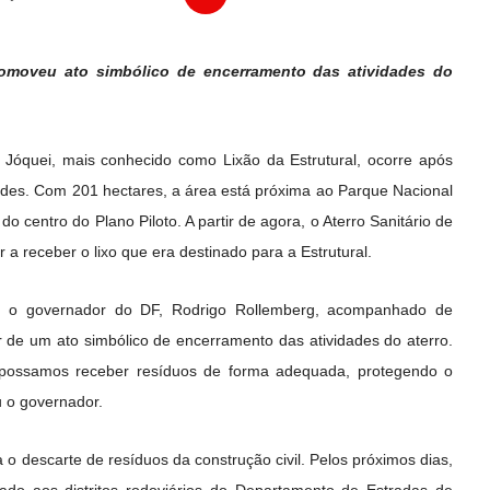
omoveu ato simbólico de encerramento das atividades do
o Jóquei, mais conhecido como Lixão da Estrutural, ocorre após
dades. Com 201 hectares, a área está próxima ao Parque Nacional
do centro do Plano Piloto. A partir de agora, o Aterro Sanitário de
a receber o lixo que era destinado para a Estrutural.
, o governador do DF, Rodrigo Rollemberg, acompanhado de
ar de um ato simbólico de encerramento das atividades do aterro.
possamos receber resíduos de forma adequada, protegendo o
u o governador.
ra o descarte de resíduos da construção civil. Pelos próximos dias,
nado aos distritos rodoviários do Departamento de Estradas de