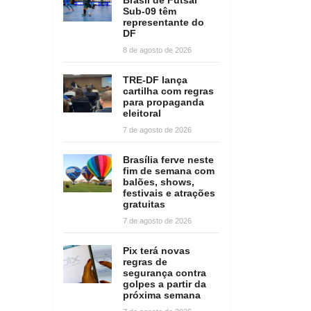
Sub-09 têm
representante do
DF
8 de agosto de 2026
TRE-DF lança
cartilha com regras
para propaganda
eleitoral
7 de agosto de 2026
Brasília ferve neste
fim de semana com
balões, shows,
festivais e atrações
gratuitas
7 de agosto de 2026
Pix terá novas
regras de
segurança contra
golpes a partir da
próxima semana