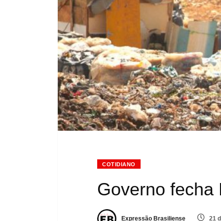
COTIDIANO
Governo fecha L
Expressão Brasiliense
21 d