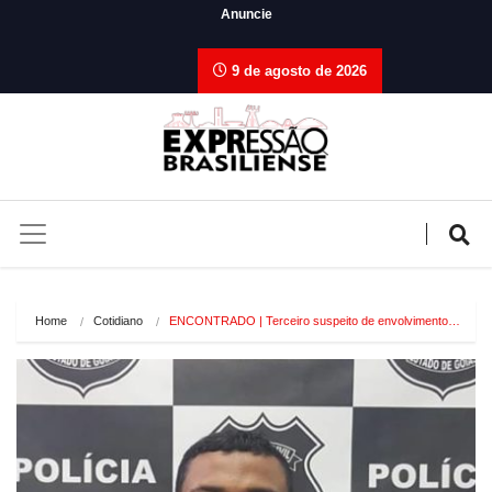
Anuncie
9 de agosto de 2026
Home
Cotidiano
ENCONTRADO | Terceiro suspeito de envolvimento…