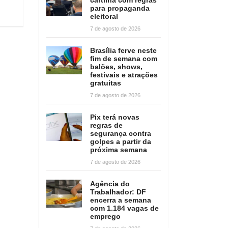
para propaganda
eleitoral
7 de agosto de 2026
Brasília ferve neste
fim de semana com
balões, shows,
festivais e atrações
gratuitas
7 de agosto de 2026
Pix terá novas
regras de
segurança contra
golpes a partir da
próxima semana
7 de agosto de 2026
Agência do
Trabalhador: DF
encerra a semana
com 1.184 vagas de
emprego