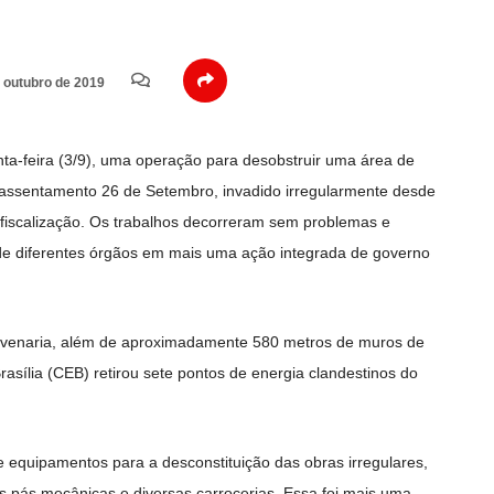
 outubro de 2019
inta-feira (3/9), uma operação para desobstruir uma área de
 assentamento 26 de Setembro, invadido irregularmente desde
fiscalização. Os trabalhos decorreram sem problemas e
de diferentes órgãos em mais uma ação integrada de governo
alvenaria, além de aproximadamente 580 metros de muros de
asília (CEB) retirou sete pontos de energia clandestinos do
e equipamentos para a desconstituição das obras irregulares,
s pás mecânicas e diversas carrocerias. Essa foi mais uma