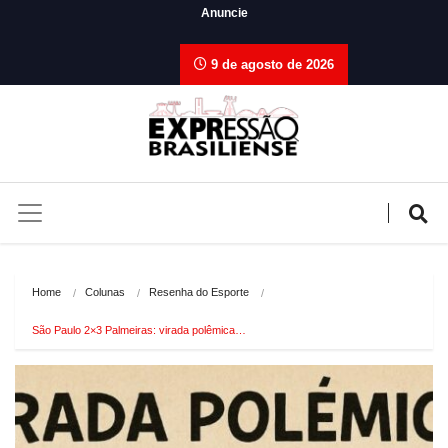
Anuncie
9 de agosto de 2026
Home
Colunas
Resenha do Esporte
São Paulo 2×3 Palmeiras: virada polêmica…