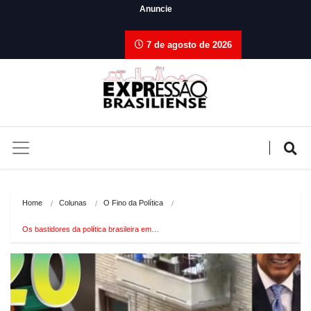
Anuncie
7 de agosto de 2026
Home
Colunas
O Fino da Política
Os bastidores da política brasileira em…