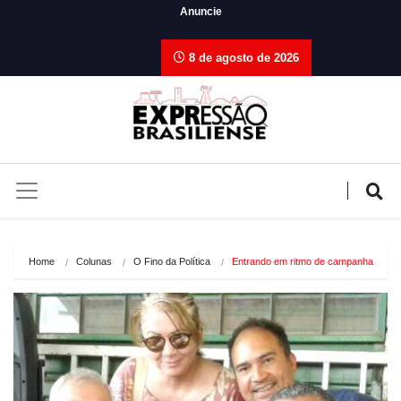
Anuncie
8 de agosto de 2026
Home
Colunas
O Fino da Política
Entrando em ritmo de campanha