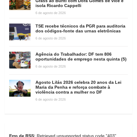
Grass ao Buriti com Dora Gomes de vice e
isola Ricardo Cappelli
6 de agosto de 2026
TSE recebe técnicos da PGR para auditoria
dos códigos-fonte das urnas eletrônicas
6 de agosto de 2026
Agência do Trabalhador: DF tem 806
oportunidades de emprego nesta quinta (5)
6 de agosto de 2026
Agosto Lilás 2026 celebra 20 anos da Lei
Maria da Penha e reforça combate à
violência contra a mulher no DF
6 de agosto de 2026
Erro de RSS:
Retrieved unsupported status code "403"