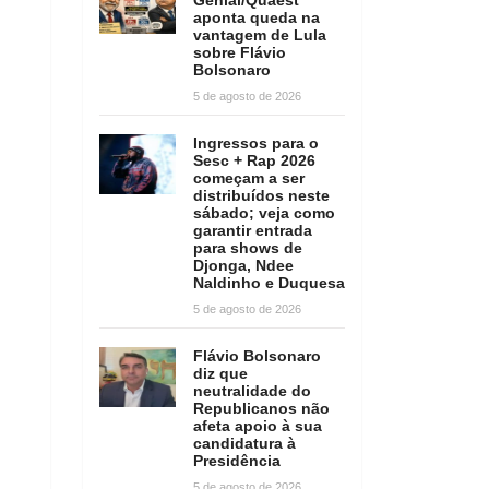
aponta queda na
vantagem de Lula
sobre Flávio
Bolsonaro
5 de agosto de 2026
Ingressos para o
Sesc + Rap 2026
começam a ser
distribuídos neste
sábado; veja como
garantir entrada
para shows de
Djonga, Ndee
Naldinho e Duquesa
5 de agosto de 2026
Flávio Bolsonaro
diz que
neutralidade do
Republicanos não
afeta apoio à sua
candidatura à
Presidência
5 de agosto de 2026