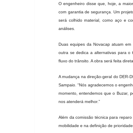
O engenheiro disse que, hoje, a maior
com garantia de segurança. Um projet
será colhido material, como aço e c
análises.
Duas equipes da Novacap atuam em p
outra se dedica a alternativas para o 
fluxo do trânsito. A obra será feita dir
A mudança na direção-geral do DER-DF 
Sampaio. “Nós agradecemos o engenhei
momento, entendemos que o Buzar, por
nos atenderá melhor.”
Além da comissão técnica para reparo
mobilidade e na definição de prioridad