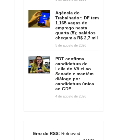
Agência do
Trabalhador: DF tem
1.165 vagas de
emprego nesta
quarta (5); salários
chegam a R$ 2,7 mil
5 de agosto de 2026
PDT confirma
candidatura de
Leila do Vôlei ao
Senado e mantém
diálogo por
candidatura única
ao GDF
4 de agosto de 2026
Erro de RSS:
Retrieved