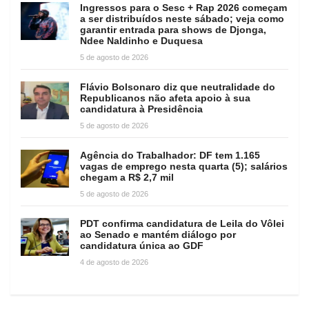
Ingressos para o Sesc + Rap 2026 começam
a ser distribuídos neste sábado; veja como
garantir entrada para shows de Djonga,
Ndee Naldinho e Duquesa
5 de agosto de 2026
Flávio Bolsonaro diz que neutralidade do
Republicanos não afeta apoio à sua
candidatura à Presidência
5 de agosto de 2026
Agência do Trabalhador: DF tem 1.165
vagas de emprego nesta quarta (5); salários
chegam a R$ 2,7 mil
5 de agosto de 2026
PDT confirma candidatura de Leila do Vôlei
ao Senado e mantém diálogo por
candidatura única ao GDF
4 de agosto de 2026