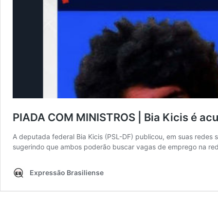
PIADA COM MINISTROS | Bia Kicis é ac
A deputada federal Bia Kicis (PSL-DF) publicou, em suas redes 
sugerindo que ambos poderão buscar vagas de emprego na rede
Expressão Brasiliense