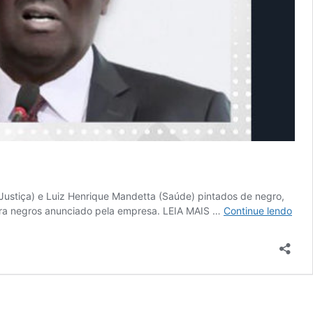
Justiça) e Luiz Henrique Mandetta (Saúde) pintados de negro,
PIA
ra negros anunciado pela empresa. LEIA MAIS …
Continue lendo
CO
MIN
|
Bia
Kicis
é
acu